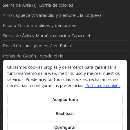
Sierra de Ávila (I): Gorría de colores
Y río Esgueva V: Valladolid y siempre… la Esgueva
El bajo Corneja: molinos y berrocales
Sierra de Ávila y Moraña, renacido Zapardiel
Por el río Luna, ¡que está en Babia!
Peñas de Gozón... desde el río
Río Pirón: de Samboal a Peñacarrasquilla
Utilizamos cookies propias y de terceros para garantizar el
funcionamiento de la web, medir su uso y mejorar nuestros
servicios. Puede aceptar todas las cookies, rechazar las no
necesarias o configurar sus preferencias.
Política de cookies
Si necesitas algo de este blog puedes cogerlo, lo único
Aceptar todo
que te pido es que menciones la procedencia. Gracias.
Should you need something from this blog, just take it.
The only thing I'd ask you is to mention this site. Many
Rechazar
thanks.
WordPress Theme :
Fotography
Configurar