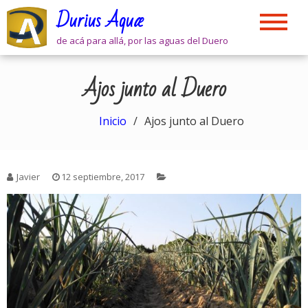
Skip
Durius Aquæ
to
content
de acá para allá, por las aguas del Duero
Ajos junto al Duero
Inicio
Ajos junto al Duero
Javier
12 septiembre, 2017