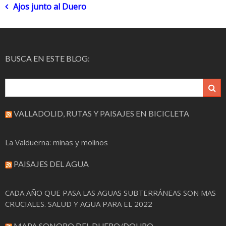
Navegación
Ajos junto al Duero
de
entradas
BUSCA EN ESTE BLOG:
VALLADOLID, RUTAS Y PAISAJES EN BICICLETA
La Valduerna: minas y molinos
PAISAJES DEL AGUA
CADA AÑO QUE PASA LAS AGUAS SUBTERRÁNEAS SON MAS
CRUCIALES. SALUD Y AGUA PARA EL 2022
MAPA SONORO DEL DUERO/DOURO