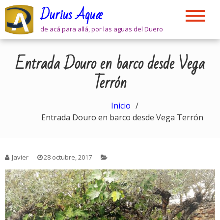
Skip
Durius Aquæ
to
content
de acá para allá, por las aguas del Duero
Entrada Douro en barco desde Vega
Terrón
Inicio
Entrada Douro en barco desde Vega Terrón
Javier
28 octubre, 2017