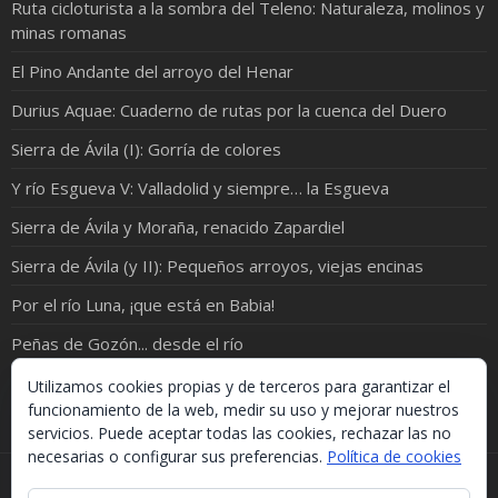
Ruta cicloturista a la sombra del Teleno: Naturaleza, molinos y
minas romanas
El Pino Andante del arroyo del Henar
Durius Aquae: Cuaderno de rutas por la cuenca del Duero
Sierra de Ávila (I): Gorría de colores
Y río Esgueva V: Valladolid y siempre… la Esgueva
Sierra de Ávila y Moraña, renacido Zapardiel
Sierra de Ávila (y II): Pequeños arroyos, viejas encinas
Por el río Luna, ¡que está en Babia!
Peñas de Gozón... desde el río
El bajo Corneja: molinos y berrocales
Utilizamos cookies propias y de terceros para garantizar el
funcionamiento de la web, medir su uso y mejorar nuestros
servicios. Puede aceptar todas las cookies, rechazar las no
necesarias o configurar sus preferencias.
Política de cookies
Si necesitas algo de este blog puedes cogerlo, lo único