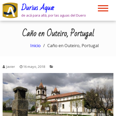
Skip
Durius Aquæ
to
content
de acá para allá, por las aguas del Duero
Caño en Outeiro, Portugal
Inicio
Caño en Outeiro, Portugal
Javier
16 mayo, 2018