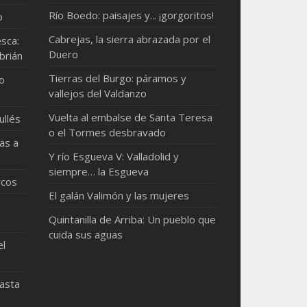
Río Boedo: paisajes y... ¡gorgoritos!
o
Cabrejas, la sierra abrazada por el
sca:
Duero
brián
Tierras del Burgo: páramos y
mo
vallejos del Valdanzo
Vuelta al embalse de Santa Teresa
ullés
o el Tormes desbravado
as a
Y río Esgueva V: Valladolid y
siempre… la Esgueva
rcos
El galán Valimón y las mujeres
Quintanilla de Arriba: Un pueblo que
cuida sus aguas
el
hasta