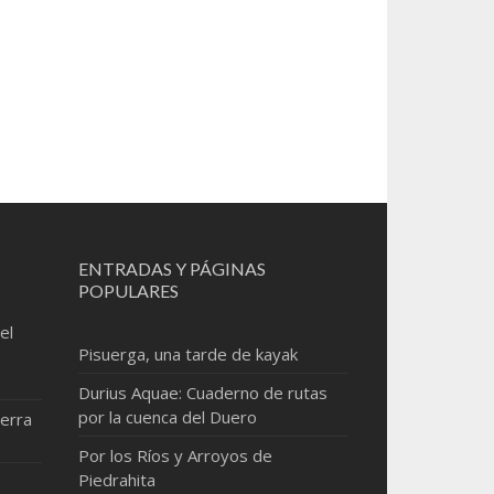
ENTRADAS Y PÁGINAS
POPULARES
el
Pisuerga, una tarde de kayak
Durius Aquae: Cuaderno de rutas
por la cuenca del Duero
erra
Por los Ríos y Arroyos de
Piedrahita