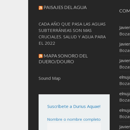
PAISAJES DEL AGUA
COM
CADA AÑO QUE PASA LAS AGUAS
Javie
SUBTERRÁNEAS SON MAS
Boza
CRUCIALES. SALUD Y AGUA PARA
EL 2022
Javie
Boza
MAPA SONORO DEL
Javie
DUERO/DOURO
Boza
elnuj
Sound Map
Boza
elnuj
Boza
Suscríbete a Durius Aquae!
elnuj
Boza
Nombre o nombre completo
Javie