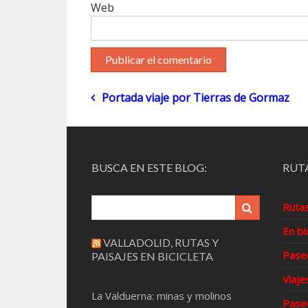
Web
Navegación
Portada viaje por Tierras de Gormaz
de
entradas
BUSCA EN ESTE BLOG:
RUTA
Ruta
En bi
VALLADOLID, RUTAS Y
Pase
PAISAJES EN BICICLETA
Viaje
La Valduerna: minas y molinos
Pase