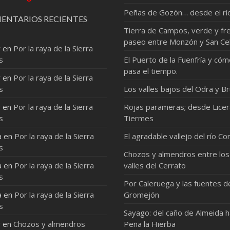
Peñas de Gozón… desde el rí
ENTARIOS RECIENTES
Tierra de Campos, verde y fre
paseo entre Monzón y San Ce
r
en
Por la raya de la Sierra
s
El Puerto de la Fuenfría y có
pasa el tiempo.
r
en
Por la raya de la Sierra
s
Los valles bajos del Odra y Br
r
en
Por la raya de la Sierra
Rojas parameras; desde Licer
s
Tiermes
a
en
Por la raya de la Sierra
El agradable vallejo del río Co
s
Chozos y almendros entre los
a
en
Por la raya de la Sierra
valles del Cerrato
s
Por Caleruega y las fuentes d
a
en
Por la raya de la Sierra
Gromejón
s
Sayago: del caño de Almeida 
r
en
Chozos y almendros
Peña la Hierba