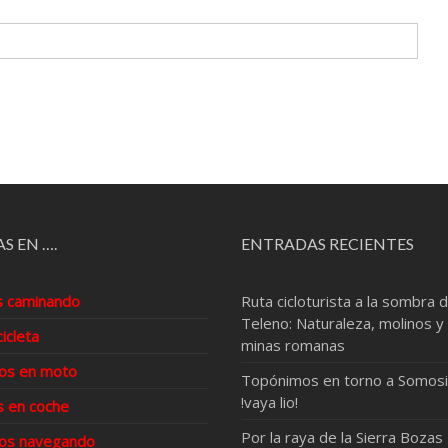
S EN ….
ENTRADAS RECIENTES
s caminando
Ruta cicloturista a la sombra d
Teleno: Naturaleza, molinos y
cicleta
minas romanas
os en moto
Topónimos en torno a Somosi
!vaya lio!
s en coche
Por la raya de la Sierra Bozas
os navegando