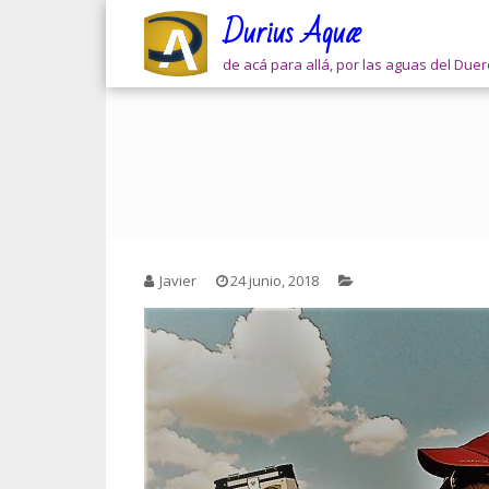
Skip
Durius Aquæ
to
content
de acá para allá, por las aguas del Due
Javier
24 junio, 2018