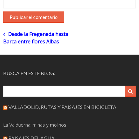
Navegación
Desde la Fregeneda hasta
Barca entre flores Albas
de
entradas
BUSCA EN ESTE BLOG:
VALLADOLID, RUTAS Y PAISAJES EN BICICLETA
La Valduerna: minas y molinos
PAISAJES DEL AGUA