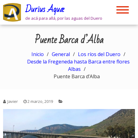
Skip
Durius Aquæ
to
content
de acá para allá, por las aguas del Duero
Puente Barca d’Alba
Inicio
General
Los ríos del Duero
Desde la Fregeneda hasta Barca entre flores
Albas
Puente Barca d’Alba
Javier
2 marzo, 2019