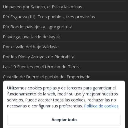
Un paseo por Sabero, el Esla y las minas.
Río Esgueva (III): Tres pueblos, tres provincias
Río Boedo: paisajes y... ¡gorgoritos!
Pisuerga, una tarde de kayak
Por el valle del bajo Valdavia
Por los Ríos y Arroyos de Piedrahita
Las 10 Fuentes en el término de Tiedra
Castrillo de Duero: el pueblo del Empecinado
O Douro, un viaje entre Porto y Régua
Utilizamos cookies propias y de terceros para garantizar el
funcionamiento de la web, medir su uso y mejorar nuestros
servicios. Puede aceptar todas las cookies, rechazar las no
necesarias o configurar sus preferencias.
Política de cookies
Si necesitas algo de este blog puedes cogerlo, lo único
Aceptar todo
que te pido es que menciones la procedencia. Gracias.
Should you need something from this blog, just take it.