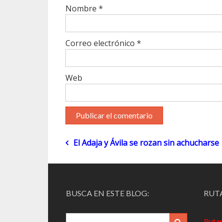
Nombre
*
Correo electrónico
*
Web
Navegación
El Adaja y Ávila se rozan sin achucharse
de
entradas
BUSCA EN ESTE BLOG:
RUTA
Ruta