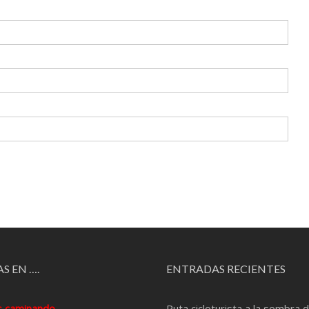
S EN ….
ENTRADAS RECIENTES
s caminando
Ruta cicloturista a la sombra d