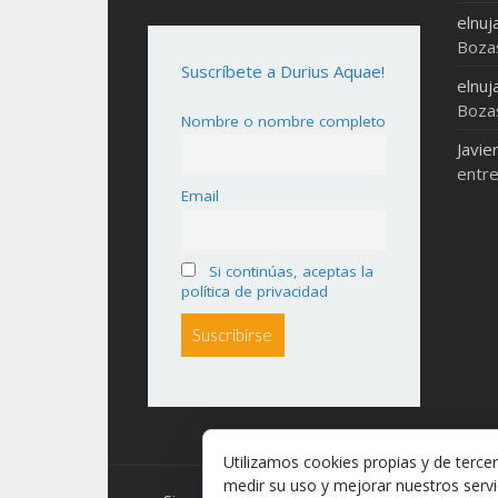
elnuj
Boza
Suscríbete a Durius Aquae!
elnuj
Boza
Nombre o nombre completo
Javie
entre
Email
Si continúas, aceptas la
política de privacidad
Utilizamos cookies propias y de terce
medir su uso y mejorar nuestros servi