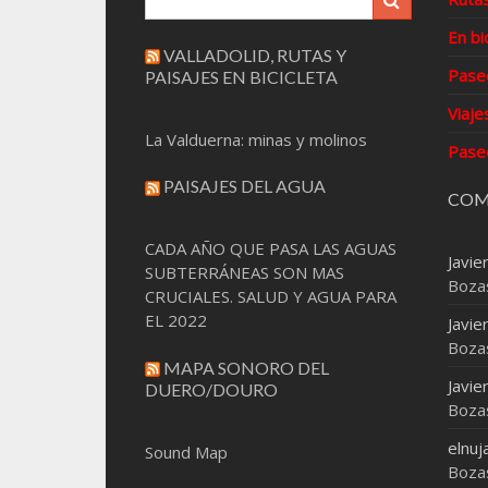
En bi
VALLADOLID, RUTAS Y
Pase
PAISAJES EN BICICLETA
Viaje
La Valduerna: minas y molinos
Pase
PAISAJES DEL AGUA
COM
CADA AÑO QUE PASA LAS AGUAS
Javie
SUBTERRÁNEAS SON MAS
Boza
CRUCIALES. SALUD Y AGUA PARA
EL 2022
Javie
Boza
MAPA SONORO DEL
Javie
DUERO/DOURO
Boza
elnuj
Sound Map
Boza