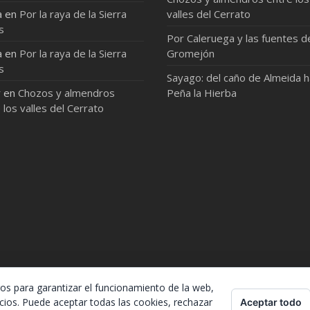
a
en
Por la raya de la Sierra
valles del Cerrato
s
Por Caleruega y las fuentes d
a
en
Por la raya de la Sierra
Gromejón
s
Sayago: del caño de Almeida 
r
en
Chozos y almendros
Peña la Hierba
 los valles del Cerrato
ros para garantizar el funcionamiento de la web,
cios. Puede aceptar todas las cookies, rechazar
Aceptar todo