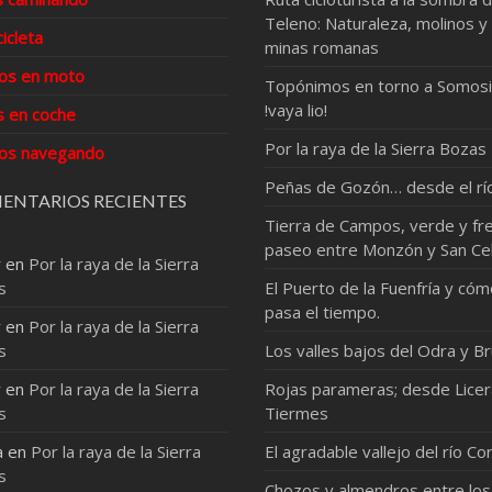
Teleno: Naturaleza, molinos y
cicleta
minas romanas
os en moto
Topónimos en torno a Somosi
!vaya lio!
s en coche
Por la raya de la Sierra Bozas
os navegando
Peñas de Gozón… desde el rí
ENTARIOS RECIENTES
Tierra de Campos, verde y fre
paseo entre Monzón y San Ce
r
en
Por la raya de la Sierra
s
El Puerto de la Fuenfría y có
pasa el tiempo.
r
en
Por la raya de la Sierra
s
Los valles bajos del Odra y Br
r
en
Por la raya de la Sierra
Rojas parameras; desde Licer
s
Tiermes
a
en
Por la raya de la Sierra
El agradable vallejo del río Co
s
Chozos y almendros entre los