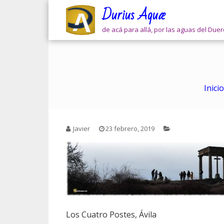
Skip
Durius Aquæ
to
content
de acá para allá, por las aguas del Due
Inicio
Javier
23 febrero, 2019
Los Cuatro Postes, Ávila