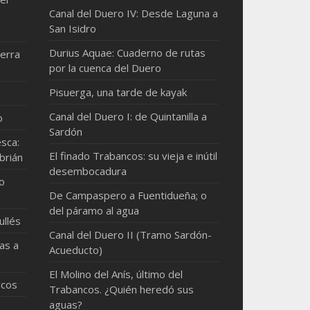
Canal del Duero IV: Desde Laguna a
San Isidro
Durius Aquae: Cuaderno de rutas
erra
por la cuenca del Duero
Pisuerga, una tarde de kayak
Canal del Duero I: de Quintanilla a
o
Sardón
sca:
El finado Trabancos: su vieja e inútil
brián
desembocadura
mo
De Campaspero a Fuentidueña; o
del páramo al agua
ullés
Canal del Duero II (Tramo Sardón-
as a
Acueducto)
El Molino del Anís, último del
rcos
Trabancos. ¿Quién heredó sus
aguas?