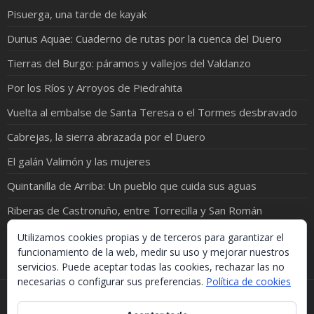
Pisuerga, una tarde de kayak
Durius Aquae: Cuaderno de rutas por la cuenca del Duero
Tierras del Burgo: páramos y vallejos del Valdanzo
Por los Ríos y Arroyos de Piedrahita
Vuelta al embalse de Santa Teresa o el Tormes desbravado
Cabrejas, la sierra abrazada por el Duero
El galán Valimón y las mujeres
Quintanilla de Arriba: Un pueblo que cuida sus aguas
Riberas de Castronuño, entre Torrecilla y San Román
El Cea y el Valderaduey ¡juntos en una foto!
Utilizamos cookies propias y de terceros para garantizar el
funcionamiento de la web, medir su uso y mejorar nuestros
servicios. Puede aceptar todas las cookies, rechazar las no
necesarias o configurar sus preferencias.
Política de cookies
Si necesitas algo de este blog puedes cogerlo, lo único