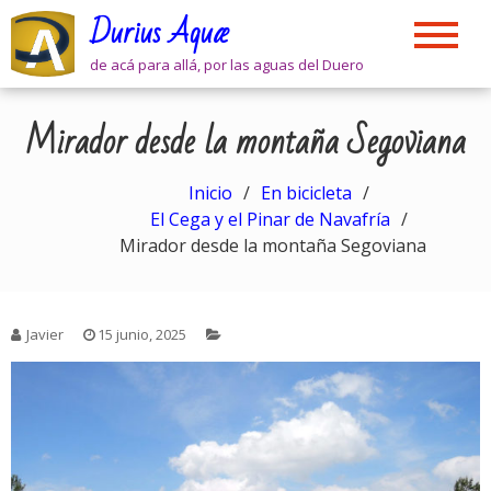
Skip
Durius Aquæ
to
content
de acá para allá, por las aguas del Duero
Mirador desde la montaña Segoviana
Inicio
En bicicleta
El Cega y el Pinar de Navafría
Mirador desde la montaña Segoviana
Javier
15 junio, 2025