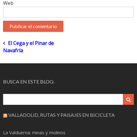
Web
Navegación
El Cega y el Pinar de
Navafría
de
entradas
BUSCA EN ESTE BLOG:
VALLADOLID, RUTAS Y PAISAJES EN BICICLETA
La Valduerna: minas y molinos