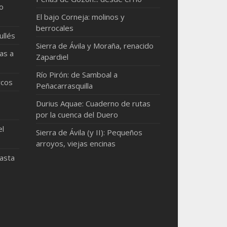
mo
El bajo Corneja: molinos y
berrocales
ullés
Sierra de Ávila y Moraña, renacido
as a
Zapardiel
Río Pirón: de Samboal a
rcos
Peñacarrasquilla
Durius Aquae: Cuaderno de rutas
por la cuenca del Duero
el
Sierra de Ávila (y II): Pequeños
arroyos, viejas encinas
hasta