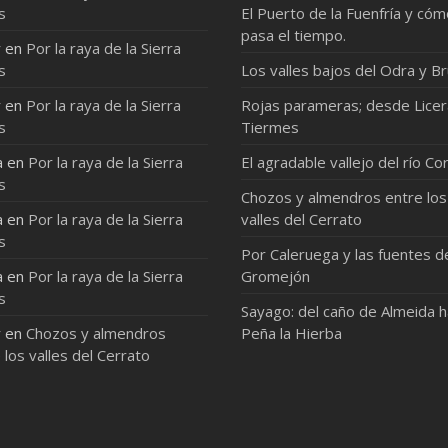
s
El Puerto de la Fuenfría y có
pasa el tiempo.
r
en
Por la raya de la Sierra
s
Los valles bajos del Odra y Br
r
en
Por la raya de la Sierra
Rojas parameras; desde Licer
s
Tiermes
a
en
Por la raya de la Sierra
El agradable vallejo del río Co
s
Chozos y almendros entre los
a
en
Por la raya de la Sierra
valles del Cerrato
s
Por Caleruega y las fuentes d
a
en
Por la raya de la Sierra
Gromejón
s
Sayago: del caño de Almeida 
r
en
Chozos y almendros
Peña la Hierba
 los valles del Cerrato