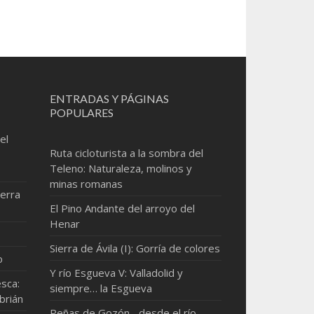
ENTRADAS Y PÁGINAS
POPULARES
el
Ruta cicloturista a la sombra del
Teleno: Naturaleza, molinos y
minas romanas
erra
El Pino Andante del arroyo del
Henar
Sierra de Ávila (I): Gorría de colores
o
Y río Esgueva V: Valladolid y
sca:
siempre… la Esgueva
brián
Peñas de Gozón... desde el río