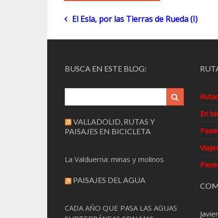
Navegación
El Esla, por las Tierras de Rueda (I)
de
entradas
BUSCA EN ESTE BLOG:
RUTA
Ruta
En bi
VALLADOLID, RUTAS Y
Pase
PAISAJES EN BICICLETA
Viaje
La Valduerna: minas y molinos
Pase
PAISAJES DEL AGUA
COM
CADA AÑO QUE PASA LAS AGUAS
Javie