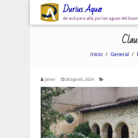
Skip
Durius Aquæ
to
content
de acá para allá, por las aguas del Due
Clau
Inicio
General
Javier
28 agosto, 2024