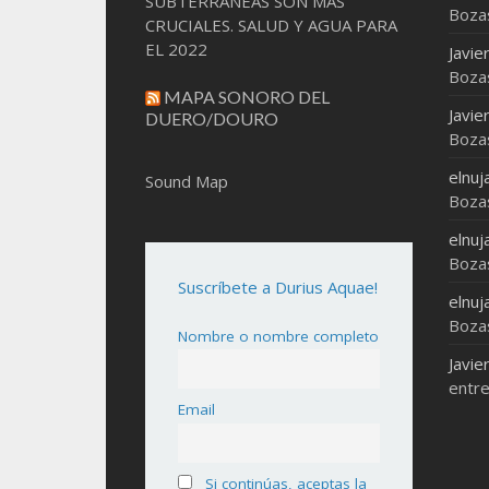
SUBTERRÁNEAS SON MAS
Boza
CRUCIALES. SALUD Y AGUA PARA
EL 2022
Javie
Boza
MAPA SONORO DEL
Javie
DUERO/DOURO
Boza
elnuj
Sound Map
Boza
elnuj
Boza
Suscríbete a Durius Aquae!
elnuj
Boza
Nombre o nombre completo
Javie
entre
Email
Si continúas, aceptas la