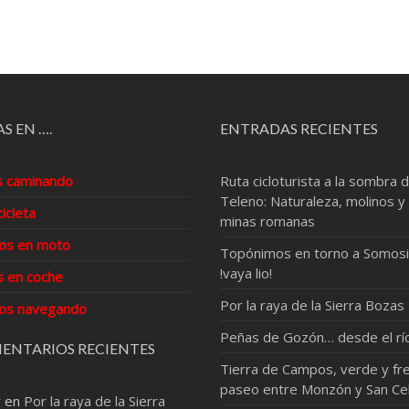
S EN ….
ENTRADAS RECIENTES
s caminando
Ruta cicloturista a la sombra d
Teleno: Naturaleza, molinos y
cicleta
minas romanas
os en moto
Topónimos en torno a Somosi
!vaya lio!
s en coche
Por la raya de la Sierra Bozas
os navegando
Peñas de Gozón… desde el rí
ENTARIOS RECIENTES
Tierra de Campos, verde y fre
paseo entre Monzón y San Ce
r
en
Por la raya de la Sierra