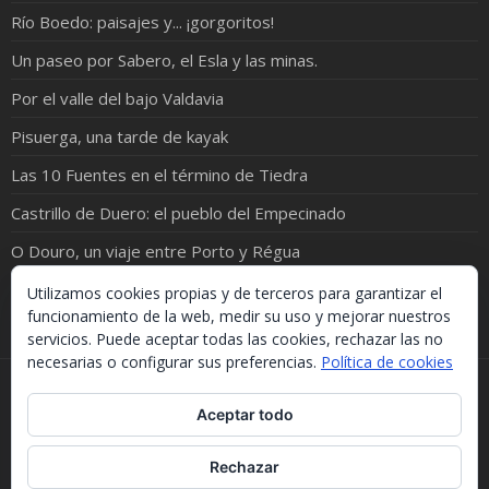
Río Boedo: paisajes y... ¡gorgoritos!
Un paseo por Sabero, el Esla y las minas.
Por el valle del bajo Valdavia
Pisuerga, una tarde de kayak
Las 10 Fuentes en el término de Tiedra
Castrillo de Duero: el pueblo del Empecinado
O Douro, un viaje entre Porto y Régua
Tierras de Lara: Entre suaves Mamblas y duras Peñas
Utilizamos cookies propias y de terceros para garantizar el
funcionamiento de la web, medir su uso y mejorar nuestros
servicios. Puede aceptar todas las cookies, rechazar las no
necesarias o configurar sus preferencias.
Política de cookies
Si necesitas algo de este blog puedes cogerlo, lo único
Aceptar todo
que te pido es que menciones la procedencia. Gracias.
Should you need something from this blog, just take it.
The only thing I'd ask you is to mention this site. Many
Rechazar