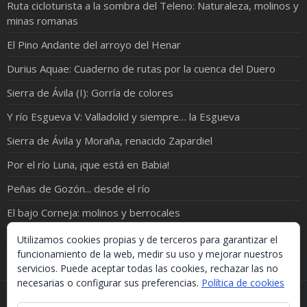
Ruta cicloturista a la sombra del Teleno: Naturaleza, molinos y
minas romanas
El Pino Andante del arroyo del Henar
Durius Aquae: Cuaderno de rutas por la cuenca del Duero
Sierra de Ávila (I): Gorría de colores
Y río Esgueva V: Valladolid y siempre… la Esgueva
Sierra de Ávila y Moraña, renacido Zapardiel
Por el río Luna, ¡que está en Babia!
Peñas de Gozón... desde el río
El bajo Corneja: molinos y berrocales
Río Pirón: de Samboal a Peñacarrasquilla
Utilizamos cookies propias y de terceros para garantizar el
funcionamiento de la web, medir su uso y mejorar nuestros
servicios. Puede aceptar todas las cookies, rechazar las no
necesarias o configurar sus preferencias.
Política de cookies
Si necesitas algo de este blog puedes cogerlo, lo único