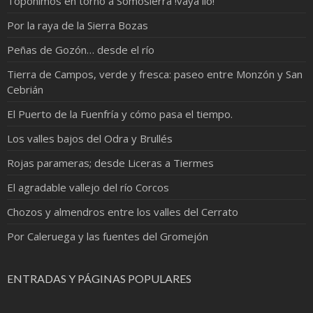
Topónimos en torno a Somosierra !vaya lio!
Por la raya de la Sierra Bozas
Peñas de Gozón… desde el río
Tierra de Campos, verde y fresca: paseo entre Monzón y San
Cebrián
El Puerto de la Fuenfría y cómo pasa el tiempo.
Los valles bajos del Odra y Brullés
Rojas parameras; desde Liceras a Tiermes
El agradable vallejo del río Corcos
Chozos y almendros entre los valles del Cerrato
Por Caleruega y las fuentes del Gromejón
ENTRADAS Y PÁGINAS POPULARES