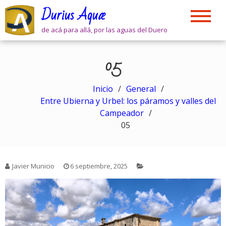
Skip
Durius Aquæ
to
content
de acá para allá, por las aguas del Duero
05
Inicio
General
Entre Ubierna y Urbel: los páramos y valles del
Campeador
05
Javier Municio
6 septiembre, 2025