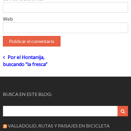
Web
Navegación
Por el Hontanija,
buscando “la fresca”
de
entradas
BUSCA EN ESTE BLOG:
VALLADOLID, RUTAS Y PAISAJES EN BICICLETA