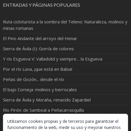
ENTRADAS Y PÁGINAS POPULARES
Ruta cicloturista a la sombra del Teleno: Naturaleza, molinos y
minas romanas
El Pino Andante del arroyo del Henar
Sierra de Ávila (I): Gorría de colores
Y río Esgueva V: Valladolid y siempre… la Esgueva
Por el río Luna, ¡que está en Babia!
Peñas de Gozón... desde el río
El bajo Corneja: molinos y berrocales
Sierra de Ávila y Moraña, renacido Zapardiel
Río Pirón: de Samboal a Peñacarrasquilla
Durius Aquae: Cuaderno de rutas por la cuenca del Duero
Utilizamos cookies propias y de terceros para garantizar el
funcionamiento de la web, medir su uso y mejorar nuestros