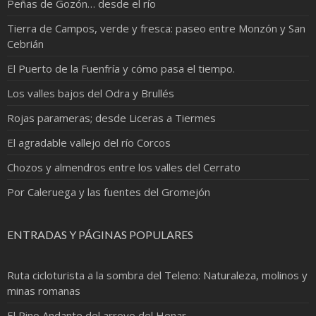
Peñas de Gozón… desde el río
Tierra de Campos, verde y fresca: paseo entre Monzón y San
Cebrián
El Puerto de la Fuenfría y cómo pasa el tiempo.
Los valles bajos del Odra y Brullés
Rojas parameras; desde Liceras a Tiermes
El agradable vallejo del río Corcos
Chozos y almendros entre los valles del Cerrato
Por Caleruega y las fuentes del Gromejón
ENTRADAS Y PÁGINAS POPULARES
Ruta cicloturista a la sombra del Teleno: Naturaleza, molinos y
minas romanas
El Pino Andante del arroyo del Henar