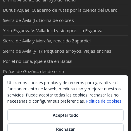
Durius Aquae: Cuaderno de rutas por la cuenca del Duero
Sierra de Ávila (I): Gorría de colores
Y río Esgueva V: Valladolid y siempre… la Esgueva
Sierra de Ávila y Moraña, renacido Zapardiel
Sierra de Ávila (y II): Pequeños arroyos, viejas encinas
Por el río Luna, ¡que está en Babia!
Peñas de Gozón... desde el río
El bajo Corneja: molinos y berrocales
Utilizamos cookies propias y de terceros para garantizar el
funcionamiento de la web, medir su uso y mejorar nuestros
servicios. Puede aceptar todas las cookies, rechazar las no
necesarias o configurar sus preferencias.
Política de cookies
Si necesitas algo de este blog puedes cogerlo, lo único
Aceptar todo
que te pido es que menciones la procedencia. Gracias.
Should you need something from this blog, just take it.
The only thing I'd ask you is to mention this site. Many
Rechazar