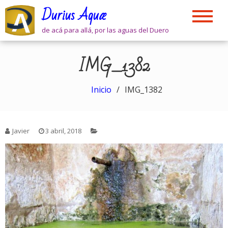
Skip
Durius Aquæ
to
content
de acá para allá, por las aguas del Duero
IMG_1382
Inicio
IMG_1382
Javier
3 abril, 2018