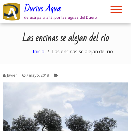
Skip
Durius Aquæ
to
content
de acá para allá, por las aguas del Duero
Las encinas se alejan del río
Inicio
Las encinas se alejan del río
Javier
7 mayo, 2018