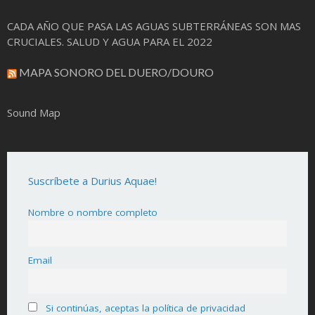
CADA AÑO QUE PASA LAS AGUAS SUBTERRÁNEAS SON MAS
CRUCIALES. SALUD Y AGUA PARA EL 2022
MAPA SONORO DEL DUERO/DOURO
Sound Map
Suscríbete a Durius Aquae!
Nombre o nombre completo
Email
Si continúas, aceptas la política de privacidad