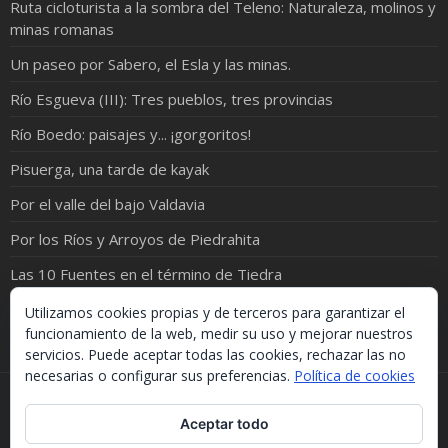
Ruta cicloturista a la sombra del Teleno: Naturaleza, molinos y
minas romanas
Un paseo por Sabero, el Esla y las minas.
Río Esgueva (III): Tres pueblos, tres provincias
Río Boedo: paisajes y... ¡gorgoritos!
Pisuerga, una tarde de kayak
Por el valle del bajo Valdavia
Por los Ríos y Arroyos de Piedrahita
Las 10 Fuentes en el término de Tiedra
Castrillo de Duero: el pueblo del Empecinado
Utilizamos cookies propias y de terceros para garantizar el
funcionamiento de la web, medir su uso y mejorar nuestros
servicios. Puede aceptar todas las cookies, rechazar las no
necesarias o configurar sus preferencias.
Política de cookies
Si necesitas algo de este blog puedes cogerlo, lo único
Aceptar todo
que te pido es que menciones la procedencia. Gracias.