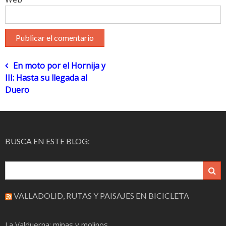
Navegación
En moto por el Hornija y
III: Hasta su llegada al
de
Duero
entradas
BUSCA EN ESTE BLOG:
VALLADOLID, RUTAS Y PAISAJES EN BICICLETA
La Valduerna: minas y molinos