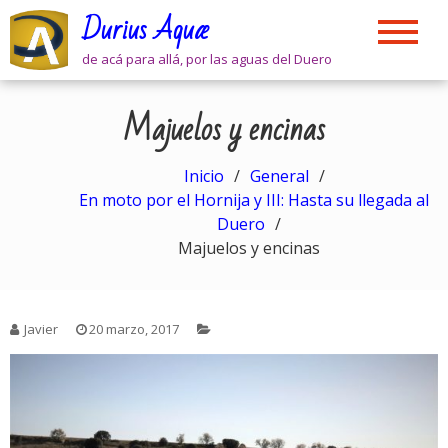
Skip
Durius Aquæ
to
content
de acá para allá, por las aguas del Duero
Majuelos y encinas
Inicio
General
En moto por el Hornija y III: Hasta su llegada al
Duero
Majuelos y encinas
Javier
20 marzo, 2017