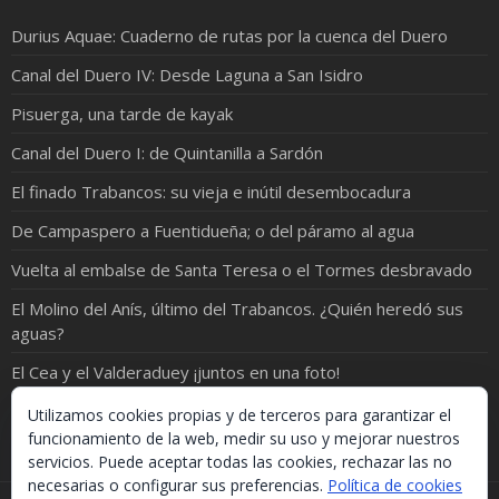
Durius Aquae: Cuaderno de rutas por la cuenca del Duero
Canal del Duero IV: Desde Laguna a San Isidro
Pisuerga, una tarde de kayak
Canal del Duero I: de Quintanilla a Sardón
El finado Trabancos: su vieja e inútil desembocadura
De Campaspero a Fuentidueña; o del páramo al agua
Vuelta al embalse de Santa Teresa o el Tormes desbravado
El Molino del Anís, último del Trabancos. ¿Quién heredó sus
aguas?
El Cea y el Valderaduey ¡juntos en una foto!
Canal del Duero II (Tramo Sardón-Acueducto)
Utilizamos cookies propias y de terceros para garantizar el
funcionamiento de la web, medir su uso y mejorar nuestros
servicios. Puede aceptar todas las cookies, rechazar las no
necesarias o configurar sus preferencias.
Política de cookies