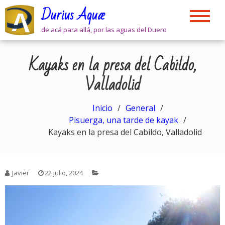
Skip
Durius Aquæ
to
content
de acá para allá, por las aguas del Duero
Kayaks en la presa del Cabildo,
Valladolid
Inicio
General
Pisuerga, una tarde de kayak
Kayaks en la presa del Cabildo, Valladolid
Javier
22 julio, 2024