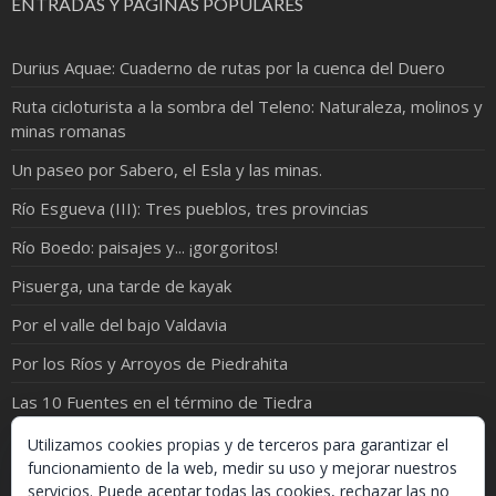
ENTRADAS Y PÁGINAS POPULARES
Durius Aquae: Cuaderno de rutas por la cuenca del Duero
Ruta cicloturista a la sombra del Teleno: Naturaleza, molinos y
minas romanas
Un paseo por Sabero, el Esla y las minas.
Río Esgueva (III): Tres pueblos, tres provincias
Río Boedo: paisajes y... ¡gorgoritos!
Pisuerga, una tarde de kayak
Por el valle del bajo Valdavia
Por los Ríos y Arroyos de Piedrahita
Las 10 Fuentes en el término de Tiedra
Castrillo de Duero: el pueblo del Empecinado
Utilizamos cookies propias y de terceros para garantizar el
funcionamiento de la web, medir su uso y mejorar nuestros
servicios. Puede aceptar todas las cookies, rechazar las no