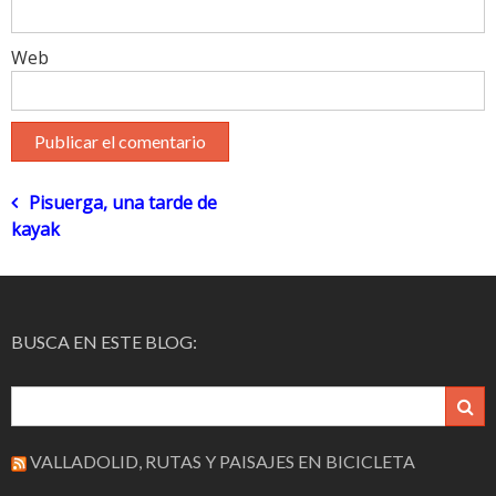
Web
Navegación
Pisuerga, una tarde de
kayak
de
entradas
BUSCA EN ESTE BLOG:
VALLADOLID, RUTAS Y PAISAJES EN BICICLETA