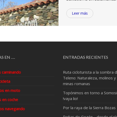
Leer más
S EN ….
ENTRADAS RECIENTES
s caminando
Ruta cicloturista a la sombra d
Teleno: Naturaleza, molinos y
cicleta
minas romanas
os en moto
Topónimos en torno a Somosi
!vaya lio!
s en coche
Por la raya de la Sierra Bozas
os navegando
Peñas de Gozón… desde el rí