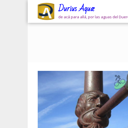
Skip
Durius Aquæ
to
content
de acá para allá, por las aguas del Due