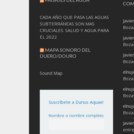
COM
CADA AÑO QUE PASA LAS AGUAS
Javie
SUBTERRÁNEAS SON MAS
Boza
CRUCIALES. SALUD Y AGUA PARA
EL 2022
Javie
Boza
MAPA SONORO DEL
Javie
DUERO/DOURO
Boza
elnuj
Sound Map
Boza
elnuj
Boza
Suscríbete a Durius Aquae!
elnuj
Boza
Nombre o nombre completo
Javie
entre