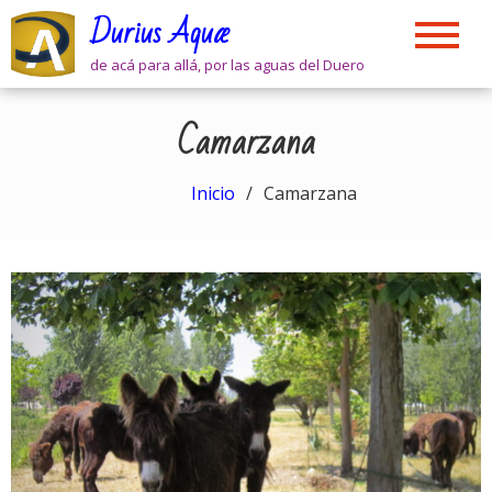
Skip
Durius Aquæ
to
content
de acá para allá, por las aguas del Duero
Camarzana
Inicio
Camarzana