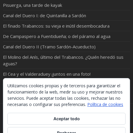
Pisuerga, una tarde de kayak
Canal del Duero I: de Quintanilla a Sardón
El finado Trabancos: su vieja e inútil desembocadura
De Campaspero a Fuentidueña; o del páramo al agua
Canal del Duero II (Tramo Sardón-Acueducto)
El Molino del Anís, último del Trabancos. ¿Quién heredó sus
aguas?
El Cea y el Valderaduey ¡juntos en una foto!
¡ORO EN EL RÍO!
Utilizamos cookies propias y de terceros para garantizar el
funcionamiento de la web, medir su uso y mejorar nuestros
servicios. Puede aceptar todas las cookies, rechazar las no
necesarias o configurar sus preferencias.
Política de cookies
Si necesitas algo de este blog puedes cogerlo, lo único
Aceptar todo
que te pido es que menciones la procedencia. Gracias.
Should you need something from this blog, just take it.
The only thing I'd ask you is to mention this site. Many
Rechazar