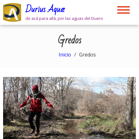
Skip
Durius Aquæ
to
content
de acá para allá, por las aguas del Duero
Gredos
Inicio
Gredos