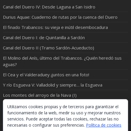
Canal del Duero IV: Desde Laguna a San Isidro
Durius Aquae: Cuaderno de rutas por la cuenca del Duero
El finado Trabancos: su vieja e inútil desembocadura
Canal del Duero I: de Quintanilla a Sardón
Canal del Duero II (Tramo Sardón-Acueducto)
El Molino del Anís, último del Trabancos. ¿Quién heredó sus
aguas?
El Cea y el Valderaduey ¡juntos en una foto!
Y río Esgueva V: Valladolid y siempre… la Esgueva
Los montes del arroyo de la Nava (I)
Riosvueltos (I): Hacia el encuentro de Yeltes y Huebra
Utilizamos cookies propias y de terceros para garantizar el
funcionamiento de la web, medir su uso y mejorar nuestros
servicios. Puede aceptar todas las cookies, rechazar las no
necesarias o configurar sus preferencias.
Política de cookies