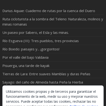
Durius Aquae: Cuaderno de rutas por la cuenca del Duero
Ruta cicloturista a la sombra del Teleno: Naturaleza, molinos y
minas romanas
Un paseo por Sabero, el Esla y las minas.
Río Esgueva (III): Tres pueblos, tres provincias
Río Boedo: paisajes y... ¡gorgoritos!
Por el valle del bajo Valdavia
Pisuerga, una tarde de kayak
Tierras de Lara: Entre suaves Mamblas y duras Peñas
Sayago: del caño de Almeida hasta Peña la Hierba
Por los Ríos y Arroyos de Piedrahita
Utilizamos cookies propias y de terceros para garantizar el
funcionamiento de la web, medir su uso y mejorar nuestros
servicios. Puede aceptar todas las cookies, rechazar las no