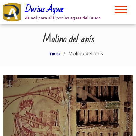
Skip
Durius Aquæ
to
content
de acá para allá, por las aguas del Duero
Molino del anís
Inicio
Molino del anís