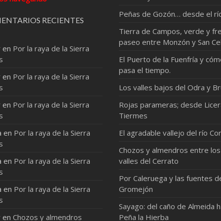
Peñas de Gozón… desde el rí
ENTARIOS RECIENTES
Tierra de Campos, verde y fre
paseo entre Monzón y San Ce
r
en
Por la raya de la Sierra
s
El Puerto de la Fuenfría y có
pasa el tiempo.
r
en
Por la raya de la Sierra
s
Los valles bajos del Odra y Br
r
en
Por la raya de la Sierra
Rojas parameras; desde Licer
s
Tiermes
a
en
Por la raya de la Sierra
El agradable vallejo del río Co
s
Chozos y almendros entre los
a
en
Por la raya de la Sierra
valles del Cerrato
s
Por Caleruega y las fuentes d
a
en
Por la raya de la Sierra
Gromejón
s
Sayago: del caño de Almeida 
r
en
Chozos y almendros
Peña la Hierba