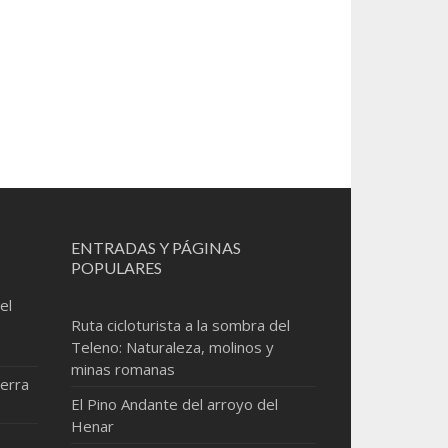
ENTRADAS Y PÁGINAS
POPULARES
el
Ruta cicloturista a la sombra del
Teleno: Naturaleza, molinos y
minas romanas
erra
El Pino Andante del arroyo del
Henar