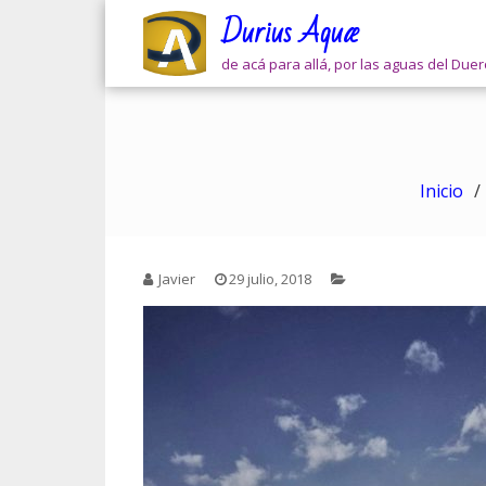
Skip
Durius Aquæ
to
content
de acá para allá, por las aguas del Due
Inicio
Javier
29 julio, 2018