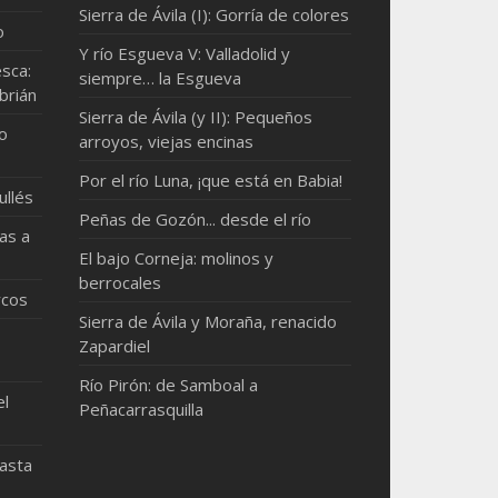
Sierra de Ávila (I): Gorría de colores
o
Y río Esgueva V: Valladolid y
sca:
siempre… la Esgueva
brián
Sierra de Ávila (y II): Pequeños
mo
arroyos, viejas encinas
Por el río Luna, ¡que está en Babia!
ullés
Peñas de Gozón... desde el río
as a
El bajo Corneja: molinos y
berrocales
rcos
Sierra de Ávila y Moraña, renacido
Zapardiel
Río Pirón: de Samboal a
el
Peñacarrasquilla
hasta