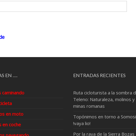
de
S EN ….
ENTRADAS RECIENTES
s caminando
Ruta cicloturista a la sombra d
Teleno: Naturaleza, molinos y
cicleta
minas romanas
os en moto
Topónimos en torno a Somosi
!vaya lio!
s en coche
Por la raya de la Sierra Bozas
os navegando