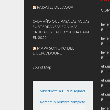
PAISAJES DEL AGUA
COM
CADA AÑO QUE PASA LAS AGUAS
Javie
SUBTERRÁNEAS SON MAS
Boza
CRUCIALES. SALUD Y AGUA PARA
EL 2022
Javie
Boza
MAPA SONORO DEL
Javie
DUERO/DOURO
Boza
elnuj
Sound Map
Boza
elnuj
Boza
Suscríbete a Durius Aquae!
elnuj
Boza
Nombre o nombre completo
Javie