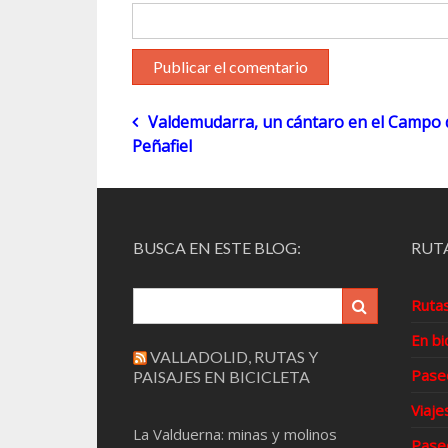
Navegación
Valdemudarra, un cántaro en el Campo 
Peñafiel
de
entradas
BUSCA EN ESTE BLOG:
RUTA
Ruta
En bi
VALLADOLID, RUTAS Y
Pase
PAISAJES EN BICICLETA
Viaje
La Valduerna: minas y molinos
Pase