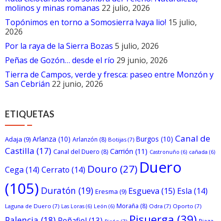
molinos y minas romanas
22 julio, 2026
Topónimos en torno a Somosierra !vaya lio!
15 julio,
2026
Por la raya de la Sierra Bozas
5 julio, 2026
Peñas de Gozón… desde el río
29 junio, 2026
Tierra de Campos, verde y fresca: paseo entre Monzón y
San Cebrián
22 junio, 2026
ETIQUETAS
Canal de
Arlanza
(10)
Burgos
(10)
Adaja
(9)
Arlanzón
(8)
Botijas
(7)
Castilla
(17)
Carrión
(11)
Canal del Duero
(8)
Castronuño
(6)
cañada
(6)
Duero
Douro
(27)
Cega
(14)
Cerrato
(14)
(105)
Duratón
(19)
Esgueva
(15)
Esla
(14)
Eresma
(9)
Moraña
(8)
Laguna de Duero
(7)
Odra
(7)
Oporto
(7)
Las Loras
(6)
León
(6)
Pisuerga
(39)
Palencia
(18)
Peñafiel
(13)