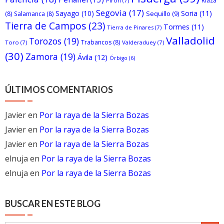
Riaza
Pirón
(7)
Segovia
(17)
Sayago
(10)
Soria
(11)
Sequillo
(9)
(8)
Salamanca
(8)
Tierra de Campos
(23)
Tormes
(11)
Tierra de Pinares
(7)
Valladolid
Torozos
(19)
Trabancos
(8)
Toro
(7)
Valderaduey
(7)
(30)
Zamora
(19)
Ávila
(12)
Órbigo
(6)
ÚLTIMOS COMENTARIOS
Javier
en
Por la raya de la Sierra Bozas
Javier
en
Por la raya de la Sierra Bozas
Javier
en
Por la raya de la Sierra Bozas
elnuja
en
Por la raya de la Sierra Bozas
elnuja
en
Por la raya de la Sierra Bozas
BUSCAR EN ESTE BLOG