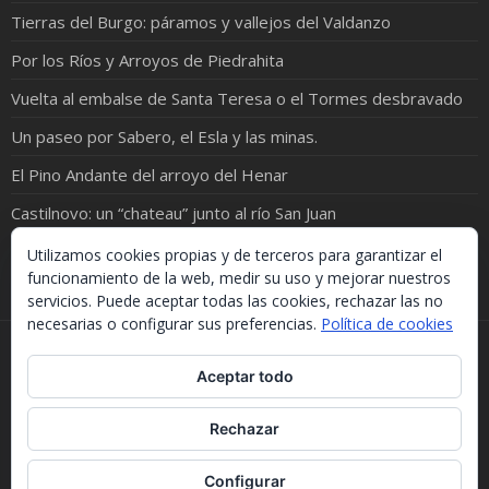
Tierras del Burgo: páramos y vallejos del Valdanzo
Por los Ríos y Arroyos de Piedrahita
Vuelta al embalse de Santa Teresa o el Tormes desbravado
Un paseo por Sabero, el Esla y las minas.
El Pino Andante del arroyo del Henar
Castilnovo: un “chateau” junto al río San Juan
Campo de Gómara
Utilizamos cookies propias y de terceros para garantizar el
funcionamiento de la web, medir su uso y mejorar nuestros
servicios. Puede aceptar todas las cookies, rechazar las no
necesarias o configurar sus preferencias.
Política de cookies
Si necesitas algo de este blog puedes cogerlo, lo único
Aceptar todo
que te pido es que menciones la procedencia. Gracias.
Should you need something from this blog, just take it.
The only thing I'd ask you is to mention this site. Many
Rechazar
thanks.
WordPress Theme :
Fotography
Configurar