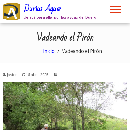
Skip
Durius Aquæ
to
content
de acá para allá, por las aguas del Duero
Vadeando el Pirón
Inicio
Vadeando el Pirón
Javier
16 abril, 2025