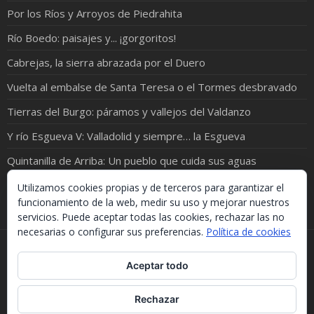
Por los Ríos y Arroyos de Piedrahita
Río Boedo: paisajes y... ¡gorgoritos!
Cabrejas, la sierra abrazada por el Duero
Vuelta al embalse de Santa Teresa o el Tormes desbravado
Tierras del Burgo: páramos y vallejos del Valdanzo
Y río Esgueva V: Valladolid y siempre… la Esgueva
Quintanilla de Arriba: Un pueblo que cuida sus aguas
Riberas de Castronuño, entre Torrecilla y San Román
Utilizamos cookies propias y de terceros para garantizar el
funcionamiento de la web, medir su uso y mejorar nuestros
servicios. Puede aceptar todas las cookies, rechazar las no
necesarias o configurar sus preferencias.
Política de cookies
Si necesitas algo de este blog puedes cogerlo, lo único
Aceptar todo
que te pido es que menciones la procedencia. Gracias.
Should you need something from this blog, just take it.
The only thing I'd ask you is to mention this site. Many
Rechazar
thanks.