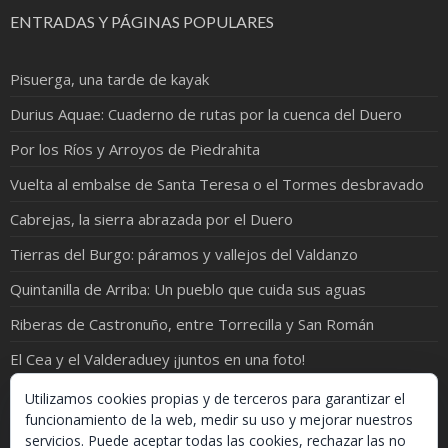
ENTRADAS Y PÁGINAS POPULARES
Pisuerga, una tarde de kayak
Durius Aquae: Cuaderno de rutas por la cuenca del Duero
Por los Ríos y Arroyos de Piedrahita
Vuelta al embalse de Santa Teresa o el Tormes desbravado
Cabrejas, la sierra abrazada por el Duero
Tierras del Burgo: páramos y vallejos del Valdanzo
Quintanilla de Arriba: Un pueblo que cuida sus aguas
Riberas de Castronuño, entre Torrecilla y San Román
El Cea y el Valderaduey ¡juntos en una foto!
El Gromejón, las viñas y algo de historia (I)
Utilizamos cookies propias y de terceros para garantizar el
funcionamiento de la web, medir su uso y mejorar nuestros
servicios. Puede aceptar todas las cookies, rechazar las no