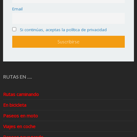
Email
Si continúas, aceptas la política de privacidad
RUTAS EN ….
Rutas caminando
En bicicleta
Paseos en moto
Viajes en coche
Paseos navegando