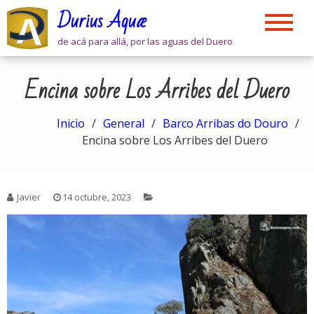
Skip
Durius Aquæ
to
content
de acá para allá, por las aguas del Duero
Encina sobre Los Arribes del Duero
Inicio
General
Barco Arribas do Douro
Encina sobre Los Arribes del Duero
Javier
14 octubre, 2023