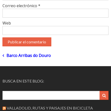
Correo electrónico
*
Web
Navegación
Barco Arribas do Douro
de
entradas
BUSCA EN ESTE BLOG:
VALLADOLID, RUTAS Y PAISAJES EN BICICLETA