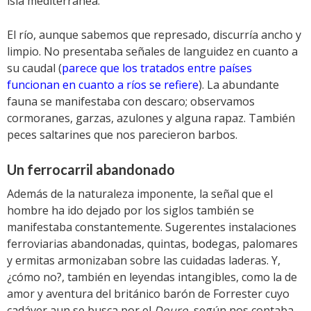
isla mediterránea.
El río, aunque sabemos que represado, discurría ancho y
limpio. No presentaba señales de languidez en cuanto a
su caudal (
parece que los tratados entre países
funcionan en cuanto a ríos se refiere
). La abundante
fauna se manifestaba con descaro; observamos
cormoranes, garzas, azulones y alguna rapaz. También
peces saltarines que nos parecieron barbos.
Un ferrocarril abandonado
Además de la naturaleza imponente, la señal que el
hombre ha ido dejado por los siglos también se
manifestaba constantemente. Sugerentes instalaciones
ferroviarias abandonadas, quintas, bodegas, palomares
y ermitas armonizaban sobre las cuidadas laderas. Y,
¿cómo no?, también en leyendas intangibles, como la de
amor y aventura del británico barón de Forrester cuyo
cadáver aun se busca por el
Douro
, según nos contaba