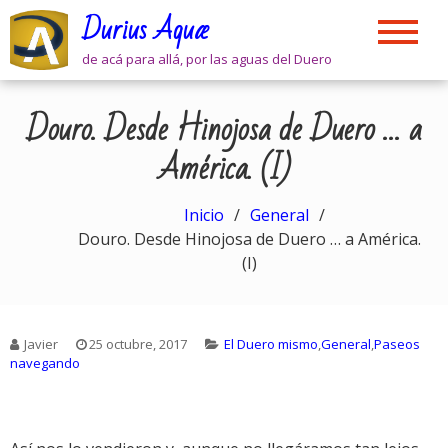
Skip
Durius Aquæ
to
content
de acá para allá, por las aguas del Duero
Douro. Desde Hinojosa de Duero … a
América. (I)
Inicio
General
Douro. Desde Hinojosa de Duero … a América.
(I)
Javier
25 octubre, 2017
El Duero mismo
,
General
,
Paseos
navegando