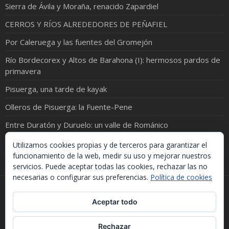
Sierra de Ávila y Moraña, renacido Zapardiel
CERROS Y RÍOS ALREDEDORES DE PEÑAFIEL
Por Caleruega y las fuentes del Gromejón
Río Bordecorex y Altos de Barahona (I): hermosos pardos de
primavera
Pisuerga, una tarde de kayak
Olleros de Pisuerga: la Fuente-Pene
Entre Duratón y Duruelo: un valle de Románico
El alto Guareña y sus campiñas
Utilizamos cookies propias y de terceros para garantizar el
funcionamiento de la web, medir su uso y mejorar nuestros
servicios. Puede aceptar todas las cookies, rechazar las no
necesarias o configurar sus preferencias.
Política de cookies
Si necesitas algo de este blog puedes cogerlo, lo único
Aceptar todo
que te pido es que menciones la procedencia. Gracias.
Should you need something from this blog, just take it.
The only thing I'd ask you is to mention this site. Many
Rechazar