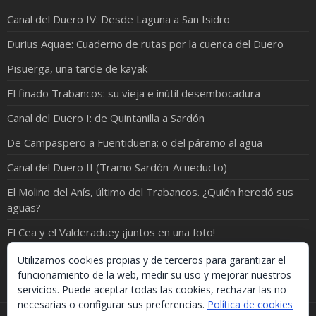
Canal del Duero IV: Desde Laguna a San Isidro
Durius Aquae: Cuaderno de rutas por la cuenca del Duero
Pisuerga, una tarde de kayak
El finado Trabancos: su vieja e inútil desembocadura
Canal del Duero I: de Quintanilla a Sardón
De Campaspero a Fuentidueña; o del páramo al agua
Canal del Duero II (Tramo Sardón-Acueducto)
El Molino del Anís, último del Trabancos. ¿Quién heredó sus
aguas?
El Cea y el Valderaduey ¡juntos en una foto!
¡ORO EN EL RÍO!
Utilizamos cookies propias y de terceros para garantizar el
funcionamiento de la web, medir su uso y mejorar nuestros
servicios. Puede aceptar todas las cookies, rechazar las no
necesarias o configurar sus preferencias.
Política de cookies