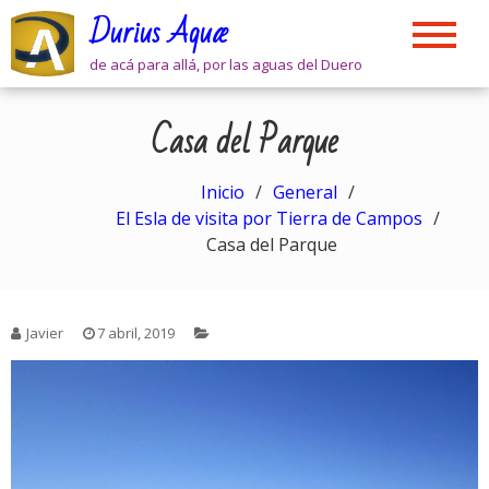
Skip
Durius Aquæ
to
content
de acá para allá, por las aguas del Duero
Casa del Parque
Inicio
General
El Esla de visita por Tierra de Campos
Casa del Parque
Javier
7 abril, 2019