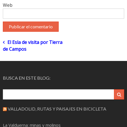
Web
Navegación
El Esla de visita por Tierra
de Campos
de
entradas
BUSCA EN ESTE BLOG:
VALLADOLID, RUTAS Y PAISAJES EN BICICLETA
La Valduerna: minas y molinos