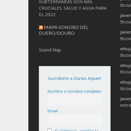
SUBTERRÁNEAS SON MAS
Boza
CRUCIALES. SALUD Y AGUA PARA
EL 2022
Javie
Boza
MAPA SONORO DEL
Javie
DUERO/DOURO
Boza
elnuj
Sound Map
Boza
elnuj
Boza
Suscríbete a Durius Aquae!
elnuj
Boza
Nombre o nombre completo
Javie
entre
Email
Si continúas, aceptas la