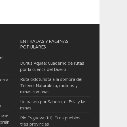
ENTRADAS Y PÁGINAS
POPULARES
el
Durius Aquae: Cuaderno de rutas
por la cuenca del Duero
Ruta cicloturista a la sombra del
erra
Teleno: Naturaleza, molinos y
minas romanas
Un paseo por Sabero, el Esla y las
o
minas.
sca:
Río Esgueva (III): Tres pueblos,
brián
tres provincias