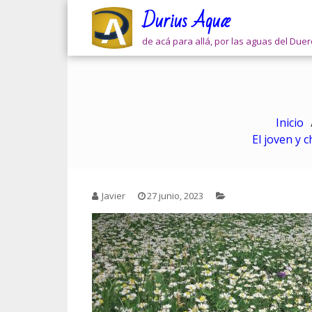
Skip
Durius Aquæ
to
content
de acá para allá, por las aguas del Due
Inicio
El joven y 
Javier
27 junio, 2023