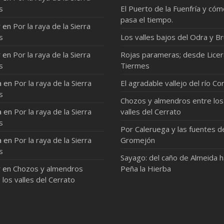
s
El Puerto de la Fuenfría y có
pasa el tiempo.
r
en
Por la raya de la Sierra
s
Los valles bajos del Odra y Br
r
en
Por la raya de la Sierra
Rojas parameras; desde Licer
s
Tiermes
a
en
Por la raya de la Sierra
El agradable vallejo del río Co
s
Chozos y almendros entre los
a
en
Por la raya de la Sierra
valles del Cerrato
s
Por Caleruega y las fuentes d
a
en
Por la raya de la Sierra
Gromejón
s
Sayago: del caño de Almeida 
r
en
Chozos y almendros
Peña la Hierba
 los valles del Cerrato