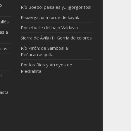
mo
Río Boedo: paisajes y... ¡gorgoritos!
Pisuerga, una tarde de kayak
ullés
Por el valle del bajo Valdavia
as a
Sierra de Ávila (I): Gorría de colores
Río Pirón: de Samboal a
rcos
Peñacarrasquilla
Por los Ríos y Arroyos de
Piedrahita
el
hasta