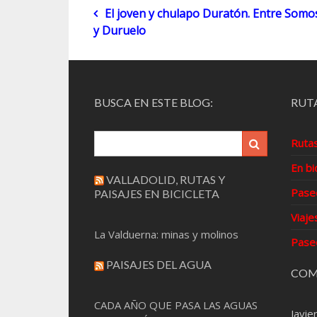
Navegación
El joven y chulapo Duratón. Entre Somo
y Duruelo
de
entradas
BUSCA EN ESTE BLOG:
RUTA
Ruta
En bi
VALLADOLID, RUTAS Y
Pase
PAISAJES EN BICICLETA
Viaje
La Valduerna: minas y molinos
Pase
PAISAJES DEL AGUA
COM
CADA AÑO QUE PASA LAS AGUAS
Javie