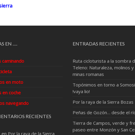
sierra
S EN ….
ENTRADAS RECIENTES
s caminando
Ruta cicloturista a la sombra d
Teleno: Naturaleza, molinos y
cicleta
minas romanas
os en moto
Topónimos en torno a Somosi
!vaya lio!
s en coche
Por la raya de la Sierra Bozas
os navegando
Peñas de Gozón… desde el rí
ENTARIOS RECIENTES
Tierra de Campos, verde y fre
paseo entre Monzón y San Ce
r
en
Por la raya de la Sierra