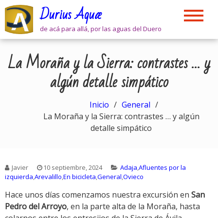
Skip
Durius Aquæ
to
content
de acá para allá, por las aguas del Duero
La Moraña y la Sierra: contrastes … y
algún detalle simpático
Inicio
General
La Moraña y la Sierra: contrastes … y algún
detalle simpático
Javier
10 septiembre, 2024
Adaja
,
Afluentes por la
izquierda
,
Arevalillo
,
En bicicleta
,
General
,
Ovieco
Hace unos días comenzamos nuestra excursión en
San
Pedro del Arroyo
, en la parte alta de la Moraña, hasta