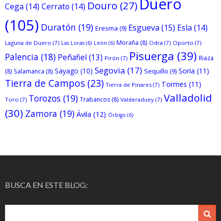
Duero
Douro
(27)
Cega
(14)
Cerrato
(14)
(105)
Duratón
(19)
Esgueva
(15)
Esla
(14)
Eresma
(9)
Moraña
(8)
Laguna de Duero
(7)
Odra
(7)
Oporto
(7)
Las Loras
(6)
León
(6)
Pisuerga
(39)
Palencia
(18)
Peñafiel
(13)
Riaza
Pirón
(7)
Segovia
(17)
Sayago
(10)
Soria
(11)
Sequillo
(9)
(8)
Salamanca
(8)
Tierra de Campos
(23)
Tormes
(11)
Tierra de Pinares
(7)
Valladolid
Torozos
(19)
Trabancos
(8)
Toro
(7)
Valderaduey
(7)
(30)
Zamora
(19)
Ávila
(12)
Órbigo
(6)
BUSCA EN ESTE BLOG: