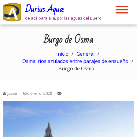
Skip
Durius Aquæ
to
content
de acá para allá, por las aguas del Duero
Burgo de Osma
Inicio
General
Osma: ríos azulados entre parajes de ensueño
Burgo de Osma
Javier
6 enero, 2020