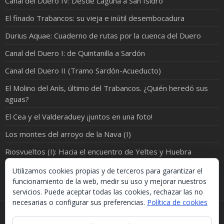
Canal del Duero IV: Desde Laguna a San Isidro
El finado Trabancos: su vieja e inútil desembocadura
Durius Aquae: Cuaderno de rutas por la cuenca del Duero
Canal del Duero I: de Quintanilla a Sardón
Canal del Duero II (Tramo Sardón-Acueducto)
El Molino del Anís, último del Trabancos. ¿Quién heredó sus
aguas?
El Cea y el Valderaduey ¡juntos en una foto!
Los montes del arroyo de la Nava (I)
Riosvueltos (I): Hacia el encuentro de Yeltes y Huebra
¡ORO EN EL RÍO!
Utilizamos cookies propias y de terceros para garantizar el
funcionamiento de la web, medir su uso y mejorar nuestros
servicios. Puede aceptar todas las cookies, rechazar las no
necesarias o configurar sus preferencias.
Política de cookies
Si necesitas algo de este blog puedes cogerlo, lo único