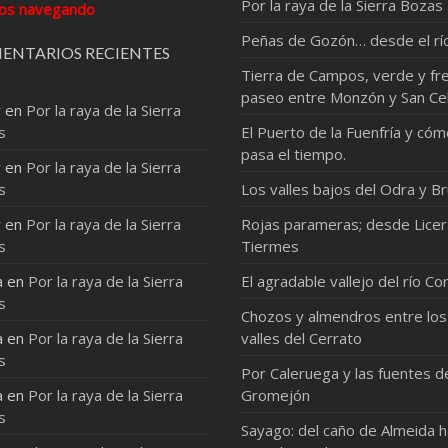
Por la raya de la Sierra Bozas
os navegando
Peñas de Gozón… desde el rí
ENTARIOS RECIENTES
Tierra de Campos, verde y fre
paseo entre Monzón y San Ce
r
en
Por la raya de la Sierra
s
El Puerto de la Fuenfría y có
pasa el tiempo.
r
en
Por la raya de la Sierra
s
Los valles bajos del Odra y Br
r
en
Por la raya de la Sierra
Rojas parameras; desde Licer
s
Tiermes
a
en
Por la raya de la Sierra
El agradable vallejo del río Co
s
Chozos y almendros entre los
a
en
Por la raya de la Sierra
valles del Cerrato
s
Por Caleruega y las fuentes d
a
en
Por la raya de la Sierra
Gromejón
s
Sayago: del caño de Almeida 