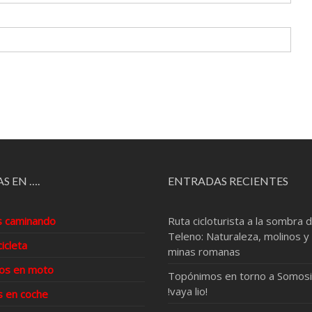
S EN ….
ENTRADAS RECIENTES
s caminando
Ruta cicloturista a la sombra d
Teleno: Naturaleza, molinos y
cicleta
minas romanas
os en moto
Topónimos en torno a Somosi
!vaya lio!
s en coche