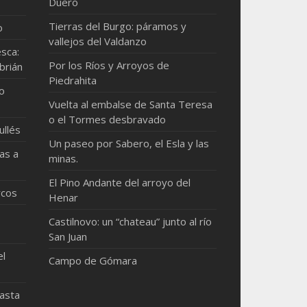
Duero
Tierras del Burgo: páramos y
o
vallejos del Valdanzo
sca:
Por los Ríos y Arroyos de
brián
Piedrahita
mo
Vuelta al embalse de Santa Teresa
o el Tormes desbravado
ullés
Un paseo por Sabero, el Esla y las
as a
minas.
El Pino Andante del arroyo del
rcos
Henar
Castilnovo: un “chateau” junto al río
San Juan
el
Campo de Gómara
hasta