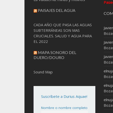
Pase
PAISAJES DEL AGUA
COM
CADA AÑO QUE PASA LAS AGUAS
Javie
SUBTERRÁNEAS SON MAS
Boza
CRUCIALES. SALUD Y AGUA PARA
EL 2022
Javie
Boza
MAPA SONORO DEL
Javie
DUERO/DOURO
Boza
elnuj
Sound Map
Boza
elnuj
Boza
Suscríbete a Durius Aquae!
elnuj
Boza
Nombre o nombre completo