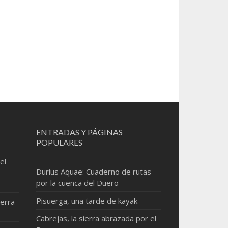
ENTRADAS Y PÁGINAS
POPULARES
el
Durius Aquae: Cuaderno de rutas
por la cuenca del Duero
Pisuerga, una tarde de kayak
erra
Cabrejas, la sierra abrazada por el