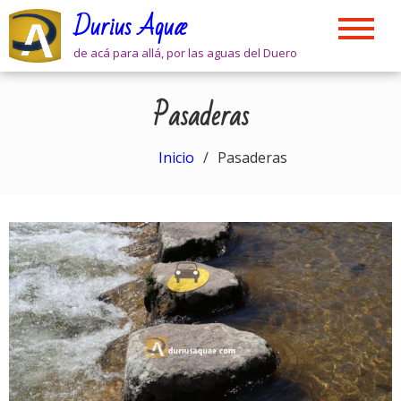
Skip
Durius Aquæ
to
content
de acá para allá, por las aguas del Duero
Pasaderas
Inicio
Pasaderas