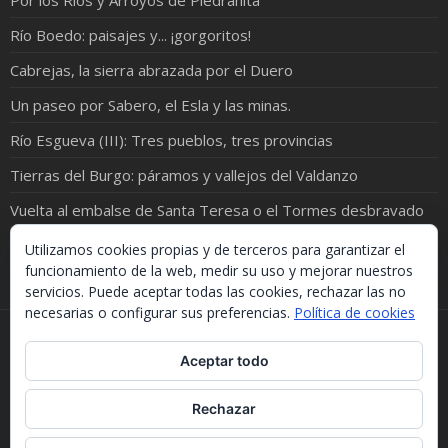
Por los Ríos y Arroyos de Piedrahita
Río Boedo: paisajes y... ¡gorgoritos!
Cabrejas, la sierra abrazada por el Duero
Un paseo por Sabero, el Esla y las minas.
Río Esgueva (III): Tres pueblos, tres provincias
Tierras del Burgo: páramos y vallejos del Valdanzo
Vuelta al embalse de Santa Teresa o el Tormes desbravado
Y río Esgueva V: Valladolid y siempre… la Esgueva
Utilizamos cookies propias y de terceros para garantizar el
funcionamiento de la web, medir su uso y mejorar nuestros
servicios. Puede aceptar todas las cookies, rechazar las no
necesarias o configurar sus preferencias.
Política de cookies
Si necesitas algo de este blog puedes cogerlo, lo único
Aceptar todo
que te pido es que menciones la procedencia. Gracias.
Should you need something from this blog, just take it.
The only thing I'd ask you is to mention this site. Many
Rechazar
thanks.